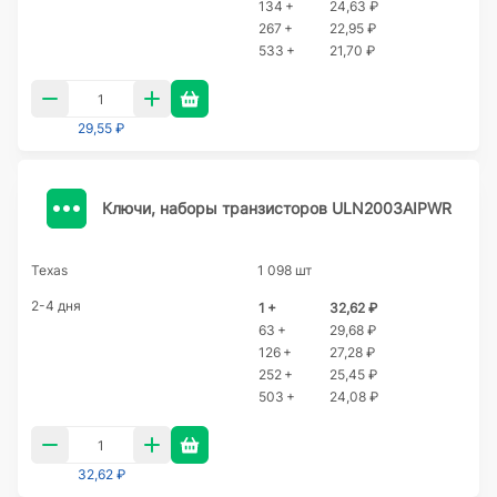
134 +
24,63 ₽
267 +
22,95 ₽
533 +
21,70 ₽
29,55 ₽
Ключи, наборы транзисторов ULN2003AIPWR
Texas
1 098 шт
2-4 дня
1 +
32,62 ₽
63 +
29,68 ₽
126 +
27,28 ₽
252 +
25,45 ₽
503 +
24,08 ₽
32,62 ₽