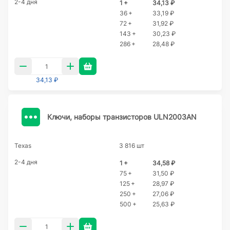
2-4 дня
1 +
34,13 ₽
36 +
33,19 ₽
72 +
31,92 ₽
143 +
30,23 ₽
286 +
28,48 ₽
34,13 ₽
Ключи, наборы транзисторов ULN2003AN
Texas
3 816 шт
2-4 дня
1 +
34,58 ₽
75 +
31,50 ₽
125 +
28,97 ₽
250 +
27,06 ₽
500 +
25,63 ₽