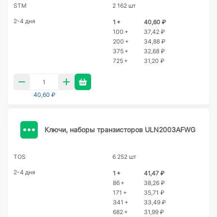
STM
2 162 шт
2-4 дня
1 +
40,60 ₽
100 +
37,42 ₽
200 +
34,88 ₽
375 +
32,68 ₽
725 +
31,20 ₽
40,60 ₽
Ключи, наборы транзисторов ULN2003AFWG
TOS
6 252 шт
2-4 дня
1 +
41,47 ₽
86 +
38,26 ₽
171 +
35,71 ₽
341 +
33,49 ₽
682 +
31,99 ₽