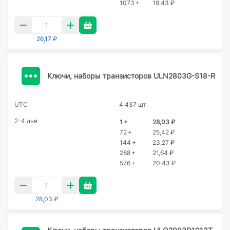
1073 +
19,43 ₽
26,17 ₽
Ключи, наборы транзисторов ULN2803G-S18-R
UTC
4 437 шт
2-4 дня
1 +
28,03 ₽
72 +
25,42 ₽
144 +
23,27 ₽
288 +
21,64 ₽
576 +
20,43 ₽
28,03 ₽