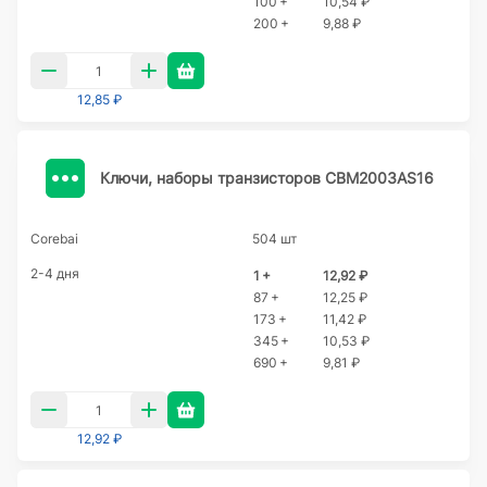
100 +
10,54 ₽
200 +
9,88 ₽
12,85 ₽
Ключи, наборы транзисторов CBM2003AS16
Corebai
504 шт
2-4 дня
1 +
12,92 ₽
87 +
12,25 ₽
173 +
11,42 ₽
345 +
10,53 ₽
690 +
9,81 ₽
12,92 ₽