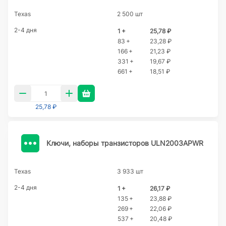
Texas
2 500 шт
2-4 дня
1 +
25,78 ₽
83 +
23,28 ₽
166 +
21,23 ₽
331 +
19,67 ₽
661 +
18,51 ₽
25,78 ₽
Ключи, наборы транзисторов ULN2003APWR
Texas
3 933 шт
2-4 дня
1 +
26,17 ₽
135 +
23,88 ₽
269 +
22,06 ₽
537 +
20,48 ₽