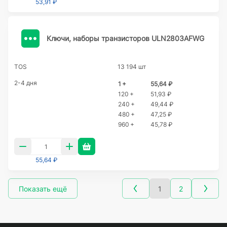
53,91 ₽
Ключи, наборы транзисторов ULN2803AFWG
TOS
13 194 шт
2-4 дня
1 +
55,64 ₽
120 +
51,93 ₽
240 +
49,44 ₽
480 +
47,25 ₽
960 +
45,78 ₽
55,64 ₽
Показать ещё
1
2