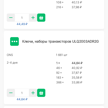
108 +
40,13 ₽
216 +
37,98 ₽
44,49 ₽
Ключи, наборы транзисторов ULQ2003ADR2G
ONS
1 661 шт
2-4 дня
1 +
44,64 ₽
46 +
40,92 ₽
92 +
37,87 ₽
183 +
35,58 ₽
366 +
33,86 ₽
44,64 ₽