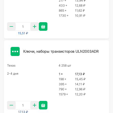
217 +
13,94 ₽
433 +
12,68 ₽
865 +
11,62 ₽
1730 +
10,91 ₽
15,51 ₽
Ключи, наборы транзисторов ULN2003ADR
Texas
4 258 шт
2-4 дня
1 +
17,13 ₽
198 +
15,45 ₽
395 +
14,11 ₽
790 +
12,96 ₽
1579 +
12,20 ₽
17,13 ₽