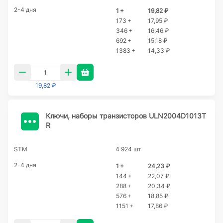
2-4 дня
1 +
19,82 ₽
173 +
17,95 ₽
346 +
16,46 ₽
692 +
15,18 ₽
1383 +
14,33 ₽
19,82 ₽
Ключи, наборы транзисторов ULN2004D1013T
R
STM
4 924 шт
2-4 дня
1 +
24,23 ₽
144 +
22,07 ₽
288 +
20,34 ₽
576 +
18,85 ₽
1151 +
17,86 ₽