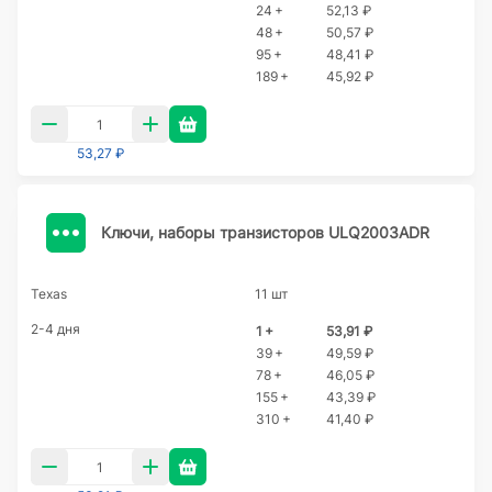
24 +
52,13 ₽
48 +
50,57 ₽
95 +
48,41 ₽
189 +
45,92 ₽
53,27 ₽
Ключи, наборы транзисторов ULQ2003ADR
Texas
11 шт
2-4 дня
1 +
53,91 ₽
39 +
49,59 ₽
78 +
46,05 ₽
155 +
43,39 ₽
310 +
41,40 ₽