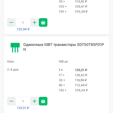
35 +
114,82 ₽
100 +
109,41 ₽
150 +
105,39 ₽
130,94 ₽
Одиночные IGBT транзисторы SGT50T65FD1P
N
Silan
168 шт
2-4 дня
1 +
135,51 ₽
17 +
126,42 ₽
30 +
118,99 ₽
90 +
113,46 ₽
150 +
109,34 ₽
135,51 ₽