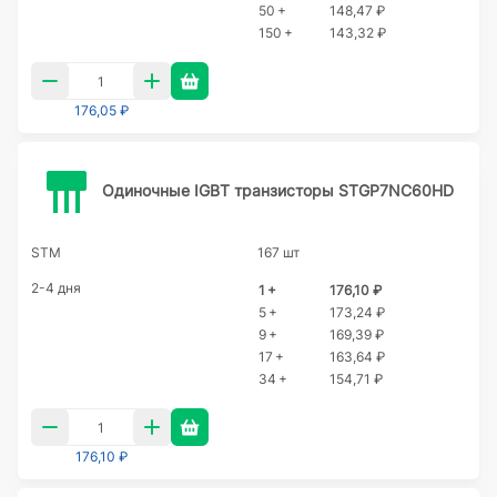
50 +
148,47 ₽
150 +
143,32 ₽
176,05 ₽
Одиночные IGBT транзисторы STGP7NC60HD
STM
167 шт
2-4 дня
1 +
176,10 ₽
5 +
173,24 ₽
9 +
169,39 ₽
17 +
163,64 ₽
34 +
154,71 ₽
176,10 ₽