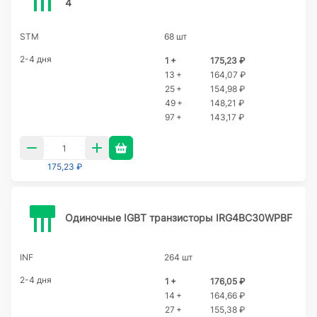
4
STM
68 шт
2-4 дня
1 +
175,23 ₽
13 +
164,07 ₽
25 +
154,98 ₽
49 +
148,21 ₽
97 +
143,17 ₽
175,23 ₽
Одиночные IGBT транзисторы IRG4BC30WPBF
INF
264 шт
2-4 дня
1 +
176,05 ₽
14 +
164,66 ₽
27 +
155,38 ₽