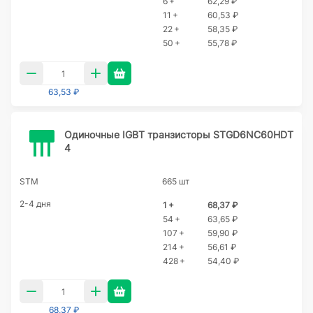
6 +
62,29 ₽
11 +
60,53 ₽
22 +
58,35 ₽
50 +
55,78 ₽
63,53 ₽
Одиночные IGBT транзисторы STGD6NC60HDT
4
STM
665 шт
2-4 дня
1 +
68,37 ₽
54 +
63,65 ₽
107 +
59,90 ₽
214 +
56,61 ₽
428 +
54,40 ₽
68,37 ₽