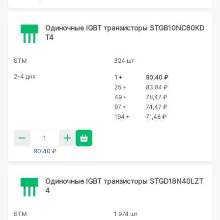
Одиночные IGBT транзисторы STGB10NC60KD
T4
STM
324 шт
2-4 дня
1 +
90,40 ₽
25 +
83,84 ₽
49 +
78,47 ₽
97 +
74,47 ₽
194 +
71,48 ₽
90,40 ₽
Одиночные IGBT транзисторы STGD18N40LZT
4
STM
1 974 шт