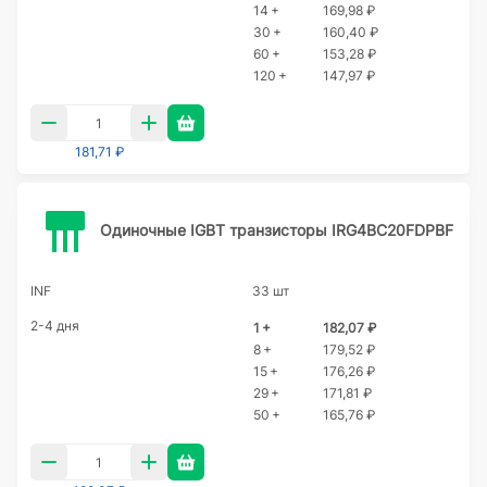
14 +
169,98 ₽
30 +
160,40 ₽
60 +
153,28 ₽
120 +
147,97 ₽
181,71 ₽
Одиночные IGBT транзисторы IRG4BC20FDPBF
INF
33 шт
2-4 дня
1 +
182,07 ₽
8 +
179,52 ₽
15 +
176,26 ₽
29 +
171,81 ₽
50 +
165,76 ₽