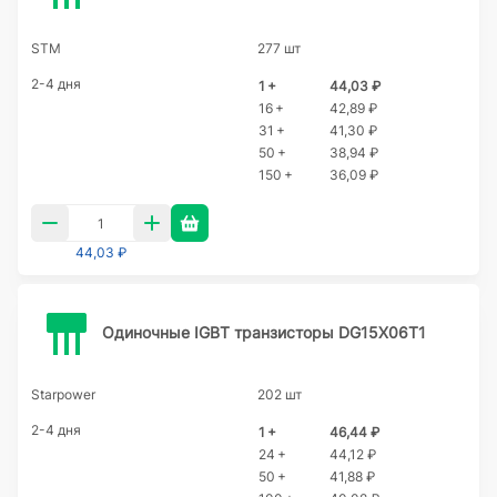
STM
277 шт
2-4 дня
1 +
44,03 ₽
16 +
42,89 ₽
31 +
41,30 ₽
50 +
38,94 ₽
150 +
36,09 ₽
44,03 ₽
Одиночные IGBT транзисторы DG15X06T1
Starpower
202 шт
2-4 дня
1 +
46,44 ₽
24 +
44,12 ₽
50 +
41,88 ₽