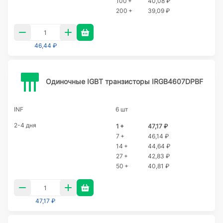
100 +
40,08 ₽
200 +
39,09 ₽
46,44 ₽
Одиночные IGBT транзисторы IRGB4607DPBF
INF
6 шт
2-4 дня
1 +
47,17 ₽
7 +
46,14 ₽
14 +
44,64 ₽
27 +
42,83 ₽
50 +
40,81 ₽
47,17 ₽