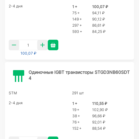
2-4 дня
1 +
100,07 ₽
75 +
94,11 ₽
149 +
90,12 ₽
297 +
86,61 ₽
593 +
84,25 ₽
100,07 ₽
Одиночные IGBT транзисторы STGD3NB60SDT
4
STM
291 шт
2-4 дня
1 +
110,55 ₽
19 +
102,90 ₽
38 +
96,66 ₽
76 +
92,01 ₽
152 +
88,54 ₽