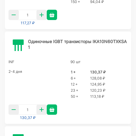
150 +
94,04 ₽
117,27 ₽
Одиночные IGBT транзисторы IKA10N60TXKSA
1
INF
90 шт
2-4 дня
1 +
130,37 ₽
6 +
128,08 ₽
12 +
124,95 ₽
23 +
120,23 ₽
50 +
113,18 ₽
130,37 ₽