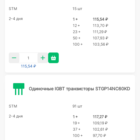
STM
15 шт
2-4 дня
1 +
115,54 ₽
12 +
113,70 ₽
23 +
111,29 ₽
50 +
107,93 ₽
100 +
103,56 ₽
115,54 ₽
Одиночные IGBT транзисторы STGP14NC60KD
STM
91 шт
2-4 дня
1 +
117,27 ₽
19 +
109,19 ₽
37 +
102,61 ₽
100 +
97,70 ₽