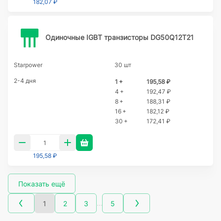
182,07 ₽
Одиночные IGBT транзисторы DG50Q12T21
Starpower
30 шт
2-4 дня
1 +
195,58 ₽
4 +
192,47 ₽
8 +
188,31 ₽
16 +
182,12 ₽
30 +
172,41 ₽
195,58 ₽
Показать ещё
…
1
2
3
5